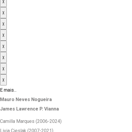
X
X
X
X
X
X
X
X
E mais...
Mauro Neves Nogueira
James Lawrence P. Vianna
Camilla Marques (2006-2024)
Livia Cieslak (2007-2021)